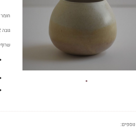
חומר 
גובה 12 ס"מ
שרוף לטמ
נוספים: