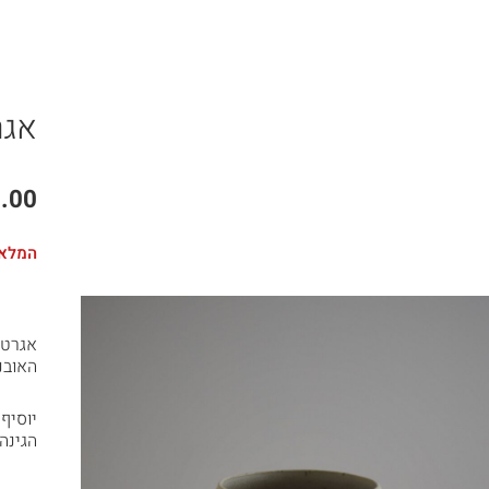
אגר
.00
המלאי
אגרטל
האובנ
יוסיף
הגינה 