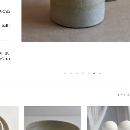
מתאים ל 6 ספלים
חומר 
_____
הכלים
נוספים: