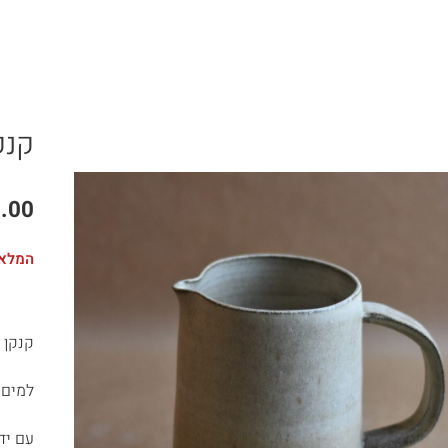
קנק
.00
המלאי
קנקן י
למים 
עם יד